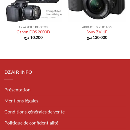
APPAREILS PHOTOS
APPAREILS PHOTOS
Canon EOS 2000D
Sony ZV-1F
د.ج
10.200
د.ج
130.000
DZAIR INFO
Présentation
Mentions légales
Conditions générales de vente
Politique de confidentialité