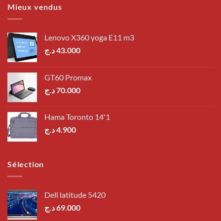
Mieux vendus
Lenovo X360 yoga E11 m3
د.ج
43.000
GT60 Promax
د.ج
70.000
Hama Toronto 14'1
د.ج
4.900
Sélection
Dell latitude 5420
د.ج
69.000