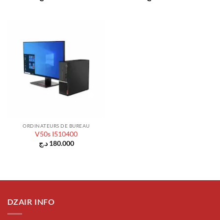
ORDINATEURS DE BUREAU
V50s I510400
د.ج
180.000
DZAIR INFO