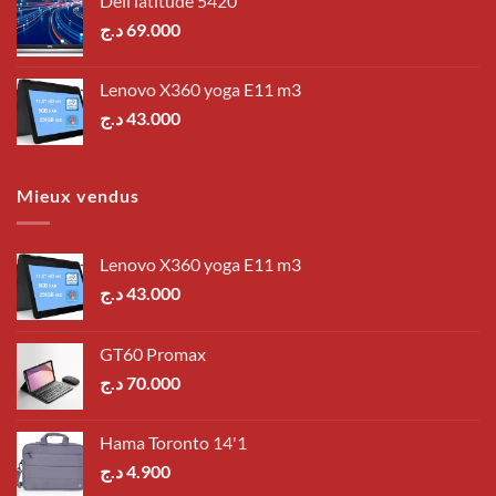
Dell latitude 5420
د.ج
69.000
Lenovo X360 yoga E11 m3
د.ج
43.000
Mieux vendus
Lenovo X360 yoga E11 m3
د.ج
43.000
GT60 Promax
د.ج
70.000
Hama Toronto 14'1
د.ج
4.900