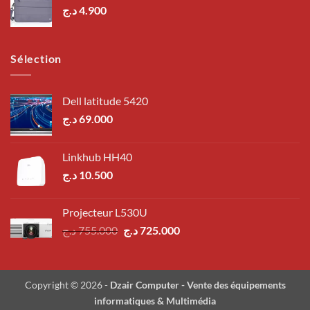
د.ج
4.900
Sélection
Dell latitude 5420
د.ج
69.000
Linkhub HH40
د.ج
10.500
Projecteur L530U
Le
Le
د.ج
755.000
د.ج
725.000
prix
prix
initial
actuel
était :
est :
Copyright © 2026 -
Dzair Computer - Vente des équipements
725.000 د.ج.
755.000 د.ج.
informatiques & Multimédia