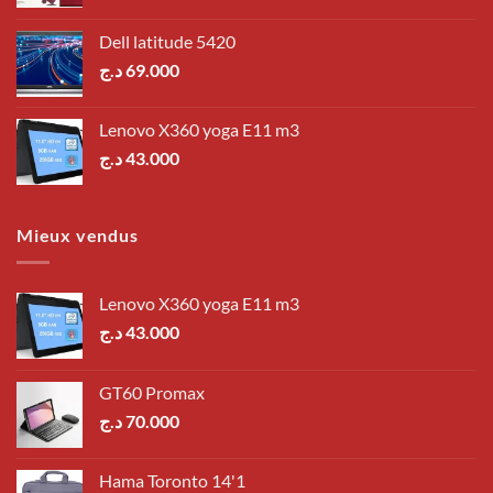
Dell latitude 5420
د.ج
69.000
Lenovo X360 yoga E11 m3
د.ج
43.000
Mieux vendus
Lenovo X360 yoga E11 m3
د.ج
43.000
GT60 Promax
د.ج
70.000
Hama Toronto 14'1