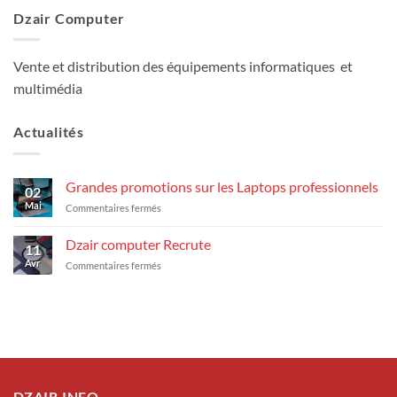
Dzair Computer
Vente et distribution des équipements informatiques et
multimédia
Actualités
Grandes promotions sur les Laptops professionnels
02
Mai
sur
Commentaires fermés
Grandes
promotions
Dzair computer Recrute
11
sur
Avr
sur
Commentaires fermés
les
Dzair
Laptops
computer
professionnels
Recrute
DZAIR INFO