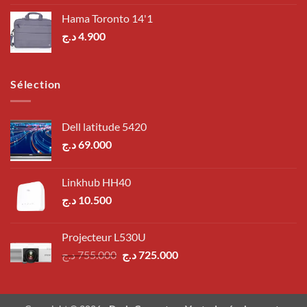
Hama Toronto 14'1
د.ج
4.900
Sélection
Dell latitude 5420
د.ج
69.000
Linkhub HH40
د.ج
10.500
Projecteur L530U
Le
Le
د.ج
755.000
د.ج
725.000
prix
prix
initial
actuel
était :
est :