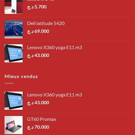
د.ج
5.700
Dell latitude 5420
د.ج
69.000
Lenovo X360 yoga E11 m3
د.ج
43.000
Mieux vendus
Lenovo X360 yoga E11 m3
د.ج
43.000
GT60 Promax
د.ج
70.000