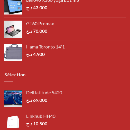
د.ج
43.000
GT60 Promax
د.ج
70.000
Hama Toronto 14'1
د.ج
4.900
Sélection
Dell latitude 5420
د.ج
69.000
Linkhub HH40
د.ج
10.500