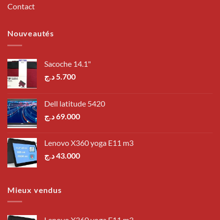
Contact
Nouveautés
Sacoche 14.1"
د.ج
5.700
Dell latitude 5420
د.ج
69.000
Lenovo X360 yoga E11 m3
د.ج
43.000
Mieux vendus
Lenovo X360 yoga E11 m3