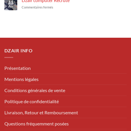
Dzair computer Recrute
11
sur
Avr
sur
Commentaires fermés
les
Dzair
Laptops
computer
professionnels
Recrute
DZAIR INFO
Présentation
Mentions légales
Conditions générales de vente
Politique de confidentialité
Livraison, Retour et Remboursement
Questions fréquemment posées