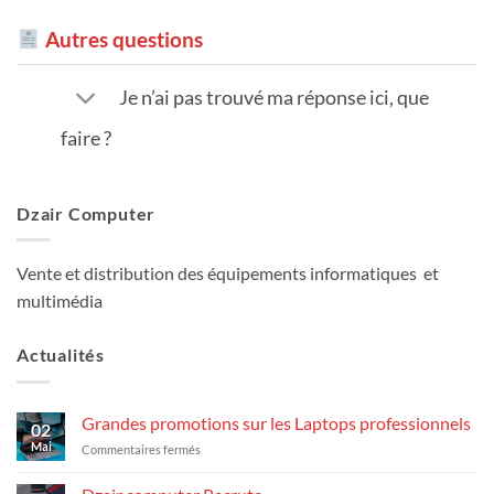
Autres questions
Je n’ai pas trouvé ma réponse ici, que
faire ?
Dzair Computer
Vente et distribution des équipements informatiques et
multimédia
Actualités
Grandes promotions sur les Laptops professionnels
02
Mai
sur
Commentaires fermés
Grandes
promotions