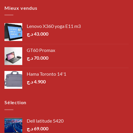
Mieux vendus
Lenovo X360 yoga E11 m3
د.ج
43.000
GT60 Promax
د.ج
70.000
Hama Toronto 14'1
د.ج
4.900
Sélection
Dell latitude 5420
د.ج
69.000