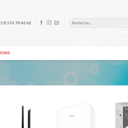
Recherche
213) 553 70 60 62
pour :
IONS