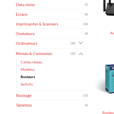
Data show
(7)
Ecrans
(6)
+
Imprimantes & Scanners
(16)
A
Onduleurs
(9)
Ordinateurs
(35)
Réseau & Connexion
(12)
Cartes réseau
Modems
Routeurs
Switchs
Stockage
(12)
+
Tablettes
(6)
Routeu