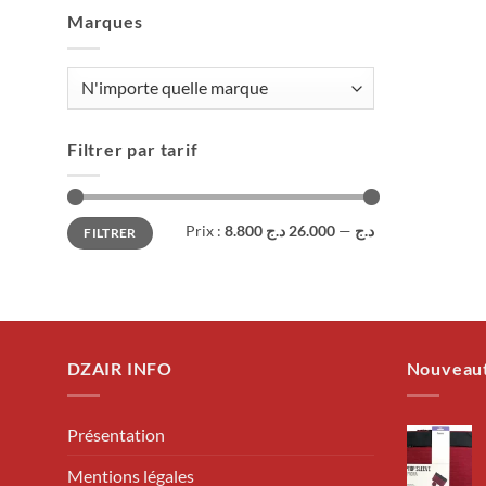
Marques
Filtrer par tarif
Prix
Prix
Prix :
26.000 د.ج
—
8.800 د.ج
FILTRER
min
max
DZAIR INFO
Nouveau
Présentation
Mentions légales