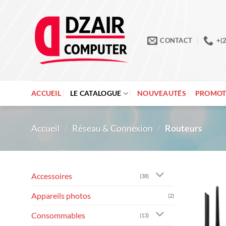
Passer
au
contenu
CONTACT
+(
ACCUEIL
LE CATALOGUE
NOUVEAUTÉS
PROMOT
Accueil
/
Réseau & Connexion
/
Routeurs
Accessoires
(38)
Appareils photos
(2)
Consommables
(13)