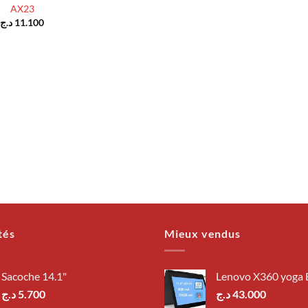
AX23
د.ج
11.100
tés
Mieux vendus
Sacoche 14.1"
Lenovo X360 yoga
د.ج
5.700
د.ج
43.000