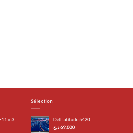
Sélection
 E11 m3
Dell latitude 5420
د.ج
69.000