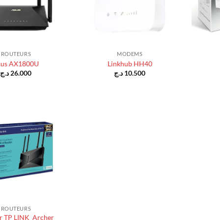
+
+
ROUTEURS
MODEMS
sus AX1800U
Linkhub HH40
د.ج
26.000
د.ج
10.500
ROUTEURS
r TP LINK Archer