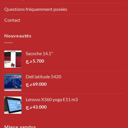
Questions fréquemment posées
Contact
Nouveautés
Sacoche 14.1"
د.ج
5.700
Dell latitude 5420
د.ج
69.000
Lenovo X360 yoga E11 m3
د.ج
43.000
Mieux vendus