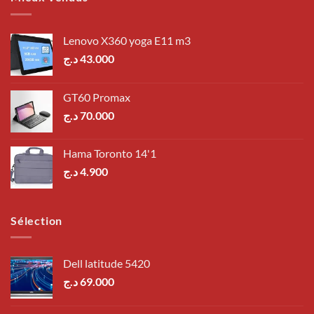
Lenovo X360 yoga E11 m3
د.ج
43.000
GT60 Promax
د.ج
70.000
Hama Toronto 14'1
د.ج
4.900
Sélection
Dell latitude 5420
د.ج
69.000