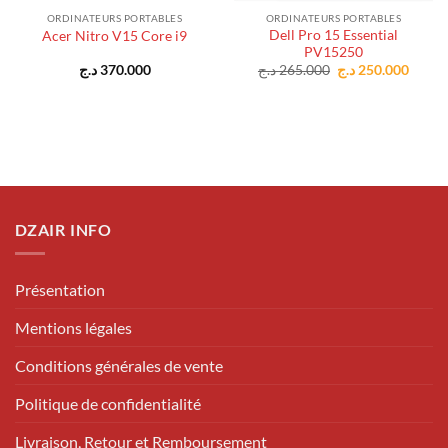
ORDINATEURS PORTABLES
ORDINATEURS PORTABLES
Dell Pro 15 Essential
Acer Nitro V15 Core i9
PV15250
Le
Le
د.ج
370.000
د.ج
265.000
د.ج
250.000
prix
prix
el
initial
actuel
était :
est :
265.000 د.ج.
160.000 د.ج.
DZAIR INFO
Présentation
Mentions légales
Conditions générales de vente
Politique de confidentialité
Livraison, Retour et Remboursement