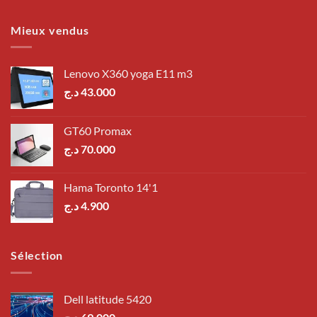
Mieux vendus
Lenovo X360 yoga E11 m3
د.ج
43.000
GT60 Promax
د.ج
70.000
Hama Toronto 14'1
د.ج
4.900
Sélection
Dell latitude 5420