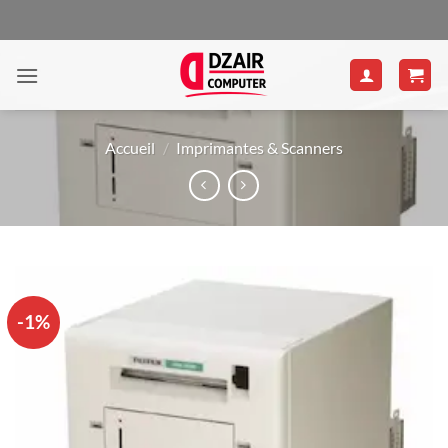
Passer
au
contenu
Accueil
/
Imprimantes & Scanners
-1%