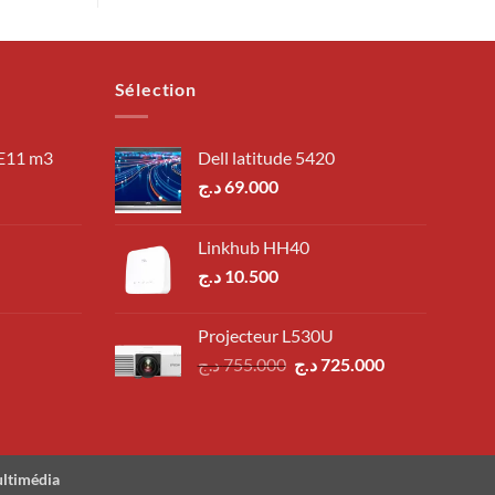
Sélection
 E11 m3
Dell latitude 5420
د.ج
69.000
Linkhub HH40
د.ج
10.500
Projecteur L530U
Le
Le
د.ج
755.000
د.ج
725.000
prix
prix
initial
actuel
était :
est :
725.000 د.ج.
755.000 د.ج.
ultimédia