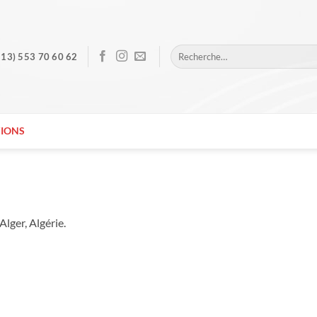
Recherche
213) 553 70 60 62
pour :
IONS
lger, Algérie.