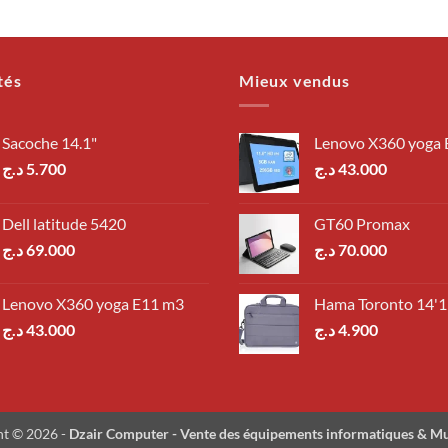
tés
Mieux vendus
Sacoche 14.1"
Lenovo X360 yoga
د.ج
5.700
د.ج
43.000
Dell latitude 5420
GT60 Promax
د.ج
69.000
د.ج
70.000
Lenovo X360 yoga E11 m3
Hama Toronto 14'1
د.ج
43.000
د.ج
4.900
ht © 2026 -
Dzair Computer - Vente des équipements informatiques & M