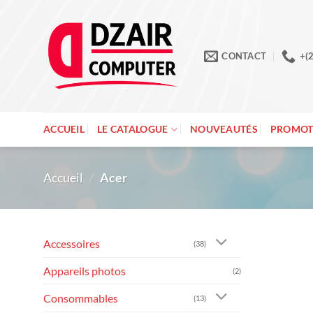
Passer
au
contenu
CONTACT
+(
ACCUEIL
LE CATALOGUE
NOUVEAUTÉS
PROMOT
Accueil
/
Acer
Accessoires
(38)
Appareils photos
(2)
Consommables
(13)