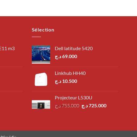
Sélection
 E11 m3
Dell latitude 5420
د.ج
69.000
Linkhub HH40
د.ج
10.500
Projecteur L530U
Le
Le
د.ج
755.000
د.ج
725.000
prix
prix
initial
actuel
était :
est :
725.000 د.ج.
755.000 د.ج.