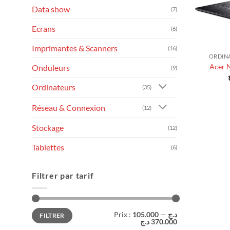
Data show
(7)
Ecrans
(6)
+
Imprimantes & Scanners
(16)
ORDIN
Acer N
Onduleurs
(9)
Ordinateurs
(35)
Réseau & Connexion
(12)
Stockage
(12)
Tablettes
(6)
Filtrer par tarif
Prix
Prix
Prix :
—
105.000 د.ج
FILTRER
min
max
370.000 د.ج