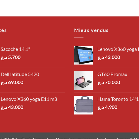
tés
Mieux vendus
Sacoche 14.1"
Lenovo X360 yoga
د.ج
5.700
د.ج
43.000
Dell latitude 5420
GT60 Promax
د.ج
69.000
د.ج
70.000
Lenovo X360 yoga E11 m3
Hama Toronto 14'1
د.ج
43.000
د.ج
4.900