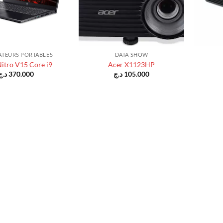
+
+
ATEURS PORTABLES
DATA SHOW
itro V15 Core i9
Acer X1123HP
د.ج
370.000
د.ج
105.000