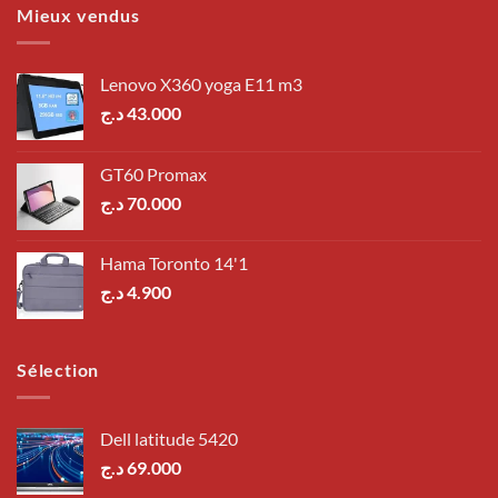
Mieux vendus
Lenovo X360 yoga E11 m3
د.ج
43.000
GT60 Promax
د.ج
70.000
Hama Toronto 14'1
د.ج
4.900
Sélection
Dell latitude 5420
د.ج
69.000