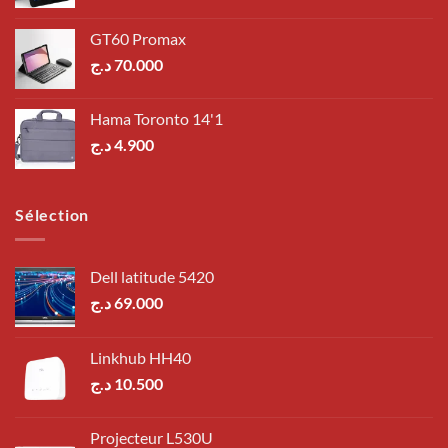
GT60 Promax
د.ج
70.000
Hama Toronto 14'1
د.ج
4.900
Sélection
Dell latitude 5420
د.ج
69.000
Linkhub HH40
د.ج
10.500
Projecteur L530U