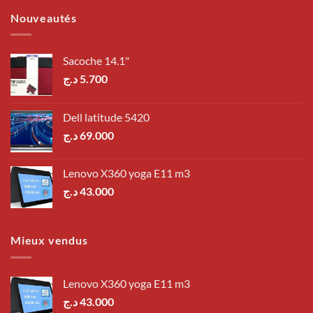
Nouveautés
Sacoche 14.1"
د.ج
5.700
Dell latitude 5420
د.ج
69.000
Lenovo X360 yoga E11 m3
د.ج
43.000
Mieux vendus
Lenovo X360 yoga E11 m3
د.ج
43.000