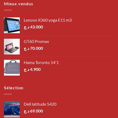
Mieux vendus
Lenovo X360 yoga E11 m3
د.ج
43.000
GT60 Promax
د.ج
70.000
Hama Toronto 14'1
د.ج
4.900
Sélection
Dell latitude 5420
د.ج
69.000