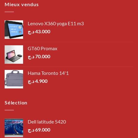
Mieux vendus
Lenovo X360 yoga E11 m3
د.ج
43.000
GT60 Promax
د.ج
70.000
Hama Toronto 14'1
د.ج
4.900
Sélection
Dell latitude 5420
د.ج
69.000