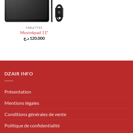
TABLETTES
Movinkpad 11″
د.ج
120.000
DZAIR INFO
Présentation
Mentions légales
Conditions générales de vente
Politique de confidentialité