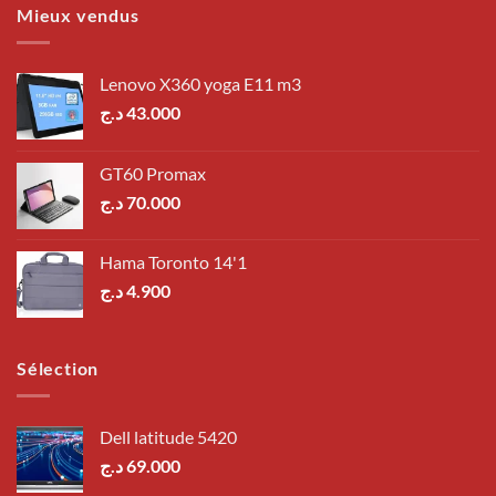
Mieux vendus
Lenovo X360 yoga E11 m3
د.ج
43.000
GT60 Promax
د.ج
70.000
Hama Toronto 14'1
د.ج
4.900
Sélection
Dell latitude 5420
د.ج
69.000