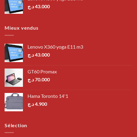
د.ج
43.000
Mieux vendus
Lenovo X360 yoga E11 m3
د.ج
43.000
GT60 Promax
د.ج
70.000
Hama Toronto 14'1
د.ج
4.900
Sélection