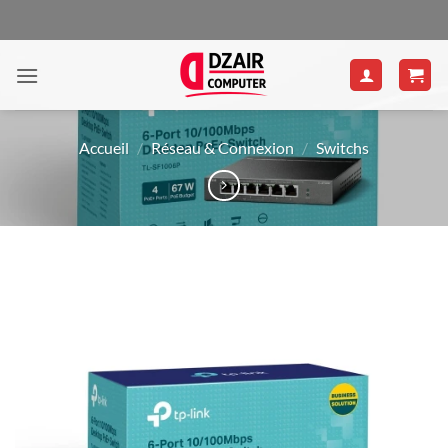
Passer
au
contenu
Accueil
/
Réseau & Connexion
/
Switchs