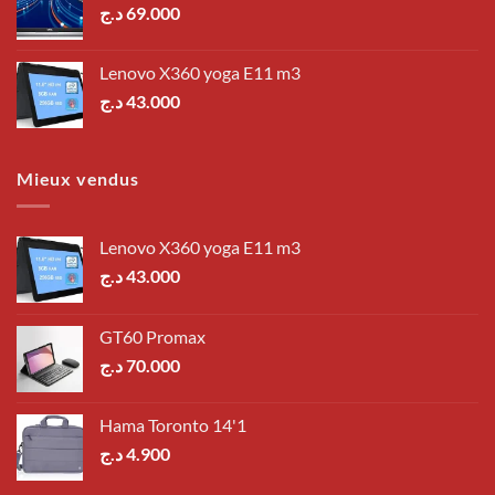
د.ج
69.000
Lenovo X360 yoga E11 m3
د.ج
43.000
Mieux vendus
Lenovo X360 yoga E11 m3
د.ج
43.000
GT60 Promax
د.ج
70.000
Hama Toronto 14'1
د.ج
4.900