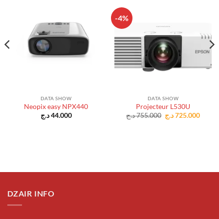
-4%
DATA SHOW
DATA SHOW
Neopix easy NPX440
Projecteur L530U
Le
Le
د.ج
44.000
د.ج
755.000
د.ج
725.000
prix
prix
initial
actuel
était :
est :
755.000 د.ج.
DZAIR INFO