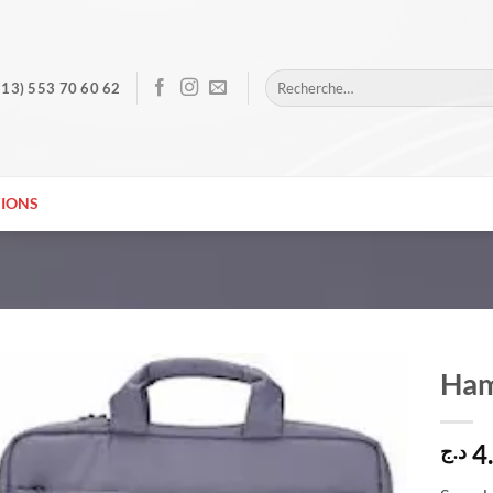
Recherche
213) 553 70 60 62
pour :
IONS
Ham
4
د.ج