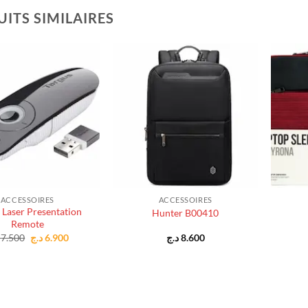
ITS SIMILAIRES
+
+
ACCESSOIRES
ACCESSOIRES
 Laser Presentation
Hunter B00410
Remote
Le
Le
7.500
د.ج
6.900
د.ج
8.600
prix
prix
initial
actuel
était :
est :
6.900 د.ج.
7.500 د.ج.