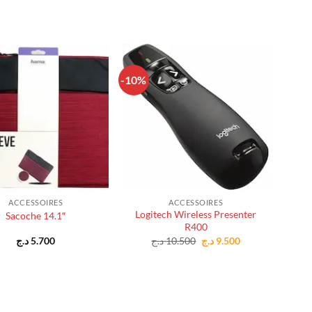
-10%
+
ACCESSOIRES
ACCESSOIRES
Logitech Wireless Presenter
Sacoche 14.1″
R400
Le
Le
د.ج
5.700
د.ج
10.500
د.ج
9.500
prix
prix
initial
actuel
était :
est :
9.500 د.ج.
10.500 د.ج.