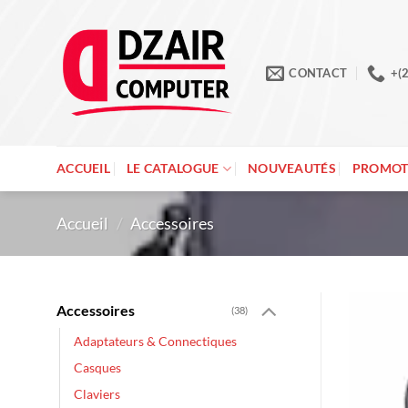
Passer
au
contenu
CONTACT
+(
ACCUEIL
LE CATALOGUE
NOUVEAUTÉS
PROMOT
Accueil
/
Accessoires
Accessoires
(38)
Adaptateurs & Connectiques
Casques
Claviers