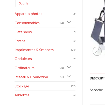
Souris
Appareils photos
(2)
Consommables
(13)
Data show
(7)
Ecrans
(6)
Imprimantes & Scanners
(16)
Onduleurs
(9)
Ordinateurs
(35)
Réseau & Connexion
(12)
DESCRIPT
Stockage
(12)
Sacoche 
Tablettes
(6)