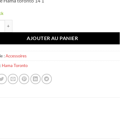
e Hama toronto 14’1
ck
é de Hama Toronto 14'1
AJOUTER AU PANIER
e :
Accessoires
:
Hama Toronto