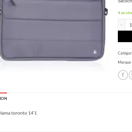
Sacoch
4 en sto
quantit
Catégori
Marque 
ION
Hama toronto 14’1