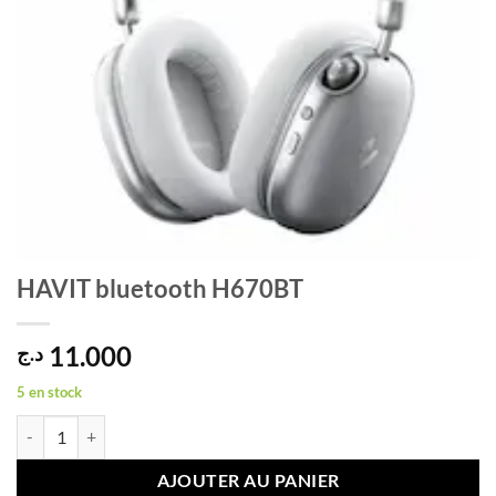
HAVIT bluetooth H670BT
11.000
د.ج
5 en stock
quantité de HAVIT bluetooth H670BT
AJOUTER AU PANIER