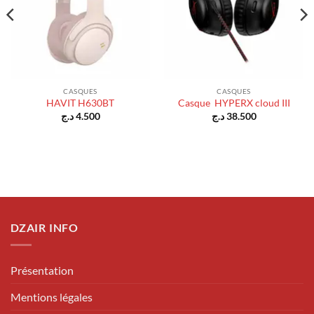
CASQUES
CASQUES
HAVIT H630BT
Casque HYPERX cloud III
د.ج
4.500
د.ج
38.500
DZAIR INFO
Présentation
Mentions légales