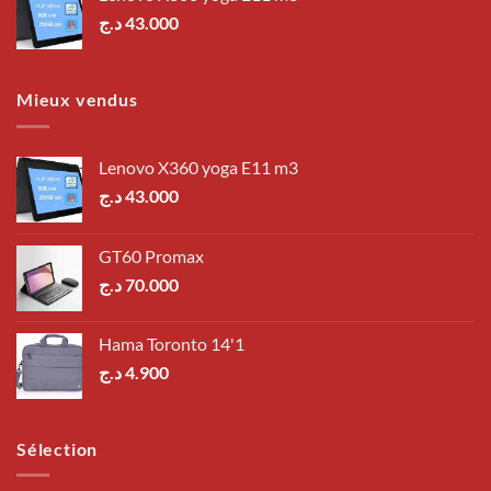
د.ج
43.000
Mieux vendus
Lenovo X360 yoga E11 m3
د.ج
43.000
GT60 Promax
د.ج
70.000
Hama Toronto 14'1
د.ج
4.900
Sélection