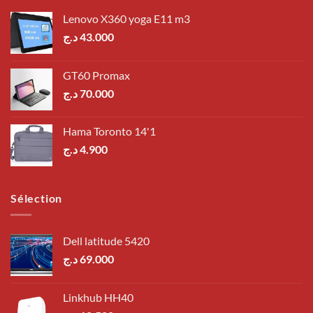
Lenovo X360 yoga E11 m3
د.ج
43.000
GT60 Promax
د.ج
70.000
Hama Toronto 14'1
د.ج
4.900
Sélection
Dell latitude 5420
د.ج
69.000
Linkhub HH40