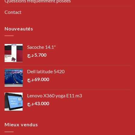
Questions fréquemment posées
Contact
Nouveautés
Sacoche 14.1"
د.ج
5.700
Dell latitude 5420
د.ج
69.000
Lenovo X360 yoga E11 m3
د.ج
43.000
Mieux vendus