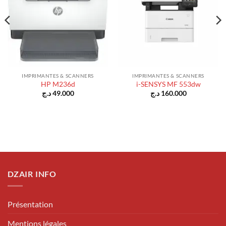
IMPRIMANTES & SCANNERS
IMPRIMANTES & SCANNERS
HP M236d
i-SENSYS MF 553dw
د.ج
49.000
د.ج
160.000
el
930.000 د.ج.
DZAIR INFO
Présentation
Mentions légales