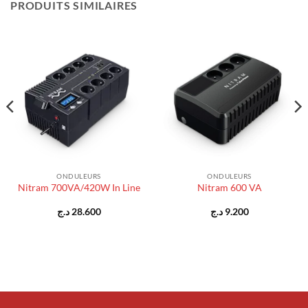
PRODUITS SIMILAIRES
ONDULEURS
ONDULEURS
Nitram 700VA/420W In Line
Nitram 600 VA
د.ج
28.600
د.ج
9.200