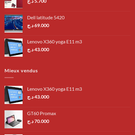
د.ج
5.700
Dell latitude 5420
د.ج
69.000
Lenovo X360 yoga E11 m3
د.ج
43.000
Mieux vendus
Lenovo X360 yoga E11 m3
د.ج
43.000
GT60 Promax
د.ج
70.000