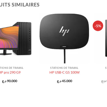
ITS SIMILAIRES
-5%
+
+
TIONS DE TRAVAIL
STATIONS DE TRAVAIL
S
HP pro 290 G9
HP USB-C G5 100W
د.ج
90.000
د.ج
45.000
د.ج