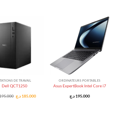
+
TATIONS DE TRAVAIL
ORDINATEURS PORTABLES
Dell QCT1250
Asus ExpertBook Intel Core i7
Le
Le
195.000
د.ج
185.000
د.ج
195.000
prix
prix
initial
actuel
était :
est :
185.000 د.ج.
195.000 د.ج.