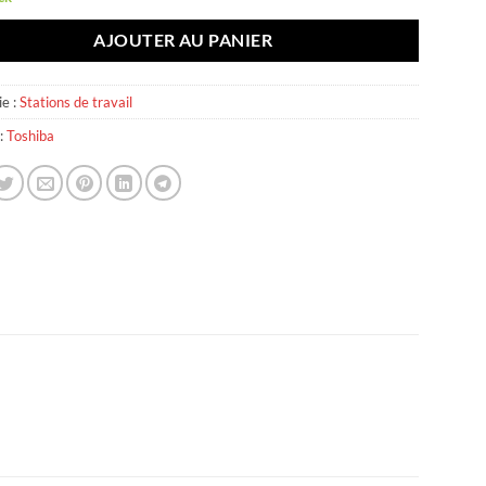
initial
actuel
était :
est :
AJOUTER AU PANIER
44.000 د.ج.
46.000 د.ج.
e :
Stations de travail
:
Toshiba