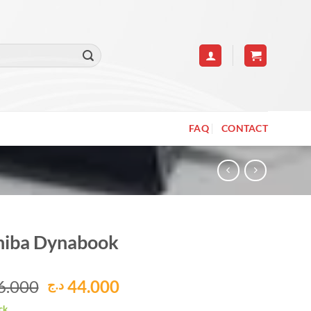
FAQ
CONTACT
hiba Dynabook
Le
Le
6.000
44.000
د.ج
prix
prix
ck