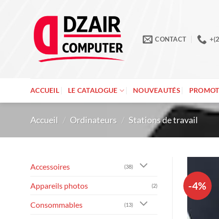
Passer
au
contenu
CONTACT
+(
ACCUEIL
LE CATALOGUE
NOUVEAUTÉS
PROMOT
Accueil
/
Ordinateurs
/
Stations de travail
Accessoires
(38)
-4%
Appareils photos
(2)
Consommables
(13)