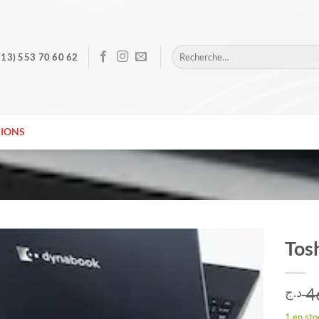
Recherche
213) 553 70 60 62
pour :
IONS
Tos
4
د.ج
1 en sto