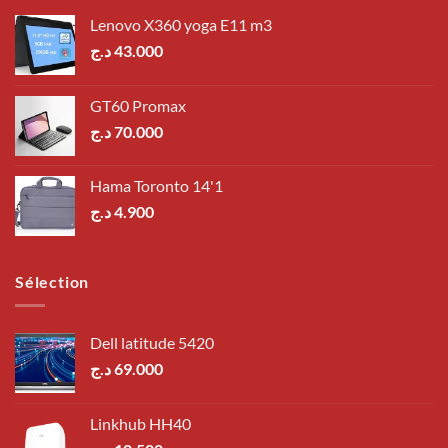
Lenovo X360 yoga E11 m3
د.ج
43.000
GT60 Promax
د.ج
70.000
Hama Toronto 14'1
د.ج
4.900
Sélection
Dell latitude 5420
د.ج
69.000
Linkhub HH40