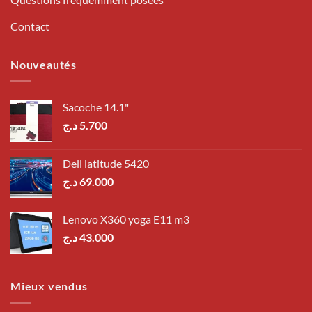
Contact
Nouveautés
Sacoche 14.1"
د.ج
5.700
Dell latitude 5420
د.ج
69.000
Lenovo X360 yoga E11 m3
د.ج
43.000
Mieux vendus