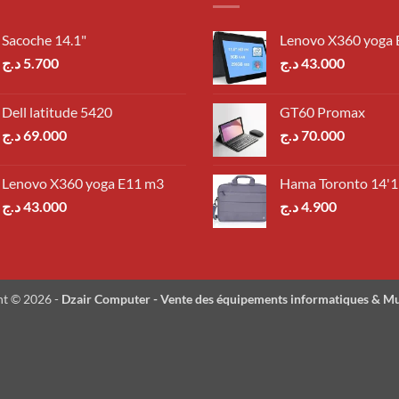
Sacoche 14.1"
Lenovo X360 yoga
د.ج
5.700
د.ج
43.000
Dell latitude 5420
GT60 Promax
د.ج
69.000
د.ج
70.000
Lenovo X360 yoga E11 m3
Hama Toronto 14'1
د.ج
43.000
د.ج
4.900
ht © 2026 -
Dzair Computer - Vente des équipements informatiques & M