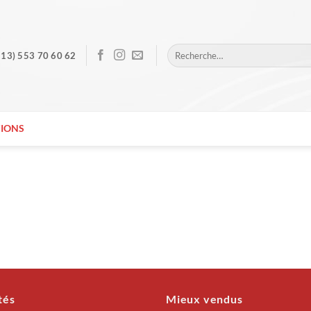
Recherche
213) 553 70 60 62
pour :
IONS
tés
Mieux vendus