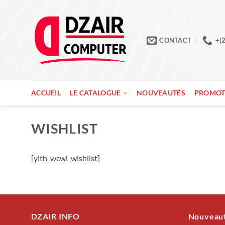
Passer
au
contenu
CONTACT
+(
ACCUEIL
LE CATALOGUE
NOUVEAUTÉS
PROMOT
WISHLIST
[yith_wcwl_wishlist]
DZAIR INFO
Nouveau