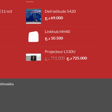
 E11 m3
Dell latitude 5420
د.ج
69.000
Linkhub HH40
د.ج
10.500
Projecteur L530U
Le
Le
د.ج
755.000
د.ج
725.000
prix
prix
initial
actuel
était :
est :
725.000 د.ج.
755.000 د.ج.
ultimédia