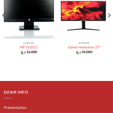
ECRANS
ECRANS
HP LV2011
Game revolution 27″
د.ج
16.000
د.ج
34.000
DZAIR INFO
Présentation