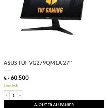
ASUS TUF VG279QM1A 27″
60.500
د.ج
5 en stock
quantité de ASUS TUF VG279QM1A 27"
AJOUTER AU PANIER