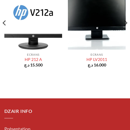
ECRANS
ECRANS
HP 212 A
HP LV2011
د.ج
15.500
د.ج
16.000
DZAIR INFO
Présentation