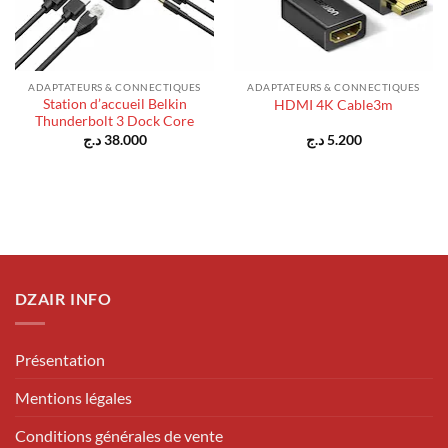
ADAPTATEURS & CONNECTIQUES
ADAPTATEURS & CONNECTIQUES
Station d’accueil Belkin
HDMI 4K Cable3m
Thunderbolt 3 Dock Core
د.ج
38.000
د.ج
5.200
DZAIR INFO
Présentation
Mentions légales
Conditions générales de vente