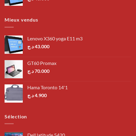
Mieux vendus
Lenovo X360 yoga E11 m3
د.ج
43.000
GT60 Promax
د.ج
70.000
Hama Toronto 14'1
د.ج
4.900
Sélection
Dell latitude 5420