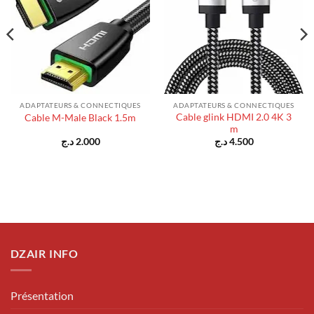
ADAPTATEURS & CONNECTIQUES
ADAPTATEURS & CONNECTIQUES
Cable glink HDMI 2.0 4K 3
Cable M-Male Black 1.5m
m
د.ج
2.000
د.ج
4.500
DZAIR INFO
Présentation