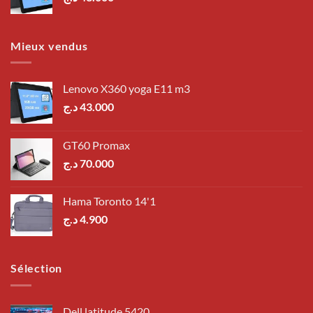
Mieux vendus
Lenovo X360 yoga E11 m3
د.ج
43.000
GT60 Promax
د.ج
70.000
Hama Toronto 14'1
د.ج
4.900
Sélection
Dell latitude 5420