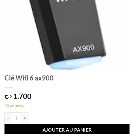
Clé Wifi 6 ax900
1.700
د.ج
10 en stock
quantité de Clé Wifi 6 ax900
AJOUTER AU PANIER