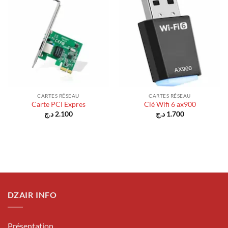
CARTES RÉSEAU
CARTES RÉSEAU
Carte PCI Expres
Clé Wifi 6 ax900
د.ج
2.100
د.ج
1.700
DZAIR INFO
Présentation