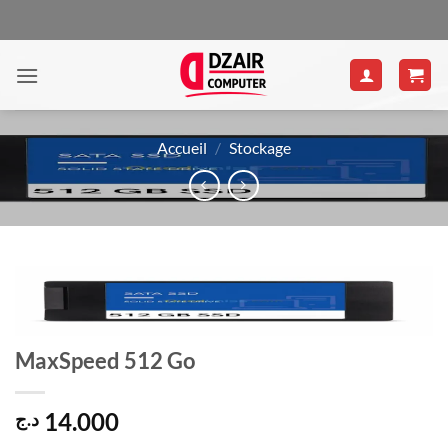
Passer
au
contenu
Accueil
/
Stockage
MaxSpeed 512 Go
14.000
د.ج