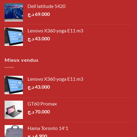
Dell latitude 5420
د.ج
69.000
Lenovo X360 yoga E11 m3
د.ج
43.000
Mieux vendus
Lenovo X360 yoga E11 m3
د.ج
43.000
GT60 Promax
د.ج
70.000
Hama Toronto 14'1
د.ج
4.900