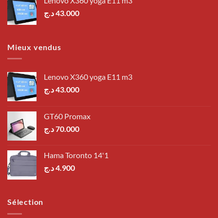
Lenovo X360 yoga E11 m3
د.ج
43.000
Mieux vendus
Lenovo X360 yoga E11 m3
د.ج
43.000
GT60 Promax
د.ج
70.000
Hama Toronto 14'1
د.ج
4.900
Sélection