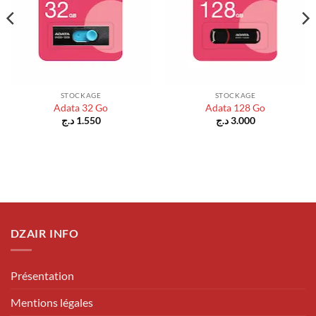
STOCKAGE
STOCKAGE
Adata 32 Go
Adata 128 Go
د.ج
1.550
د.ج
3.000
DZAIR INFO
Présentation
Mentions légales