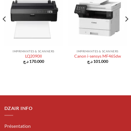
IMPRIMANTES & SCANNERS
IMPRIMANTES & SCANNERS
LQ2090II
Canon i-sensys MF465dw
د.ج
170.000
د.ج
101.000
DZAIR INFO
Présentation