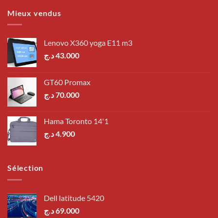
Mieux vendus
Lenovo X360 yoga E11 m3
د.ج
43.000
GT60 Promax
د.ج
70.000
Hama Toronto 14'1
د.ج
4.900
Sélection
Dell latitude 5420
د.ج
69.000