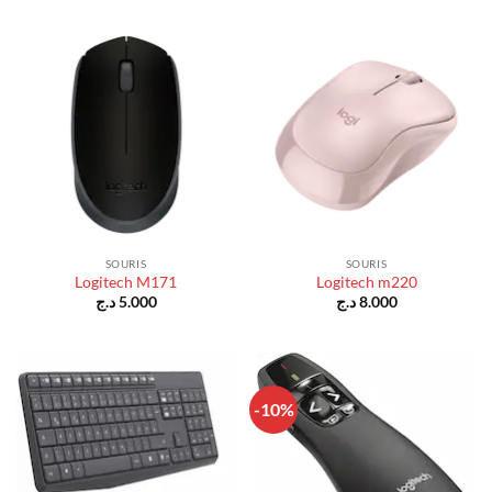
SOURIS
SOURIS
Logitech M171
Logitech m220
د.ج
5.000
د.ج
8.000
-10%