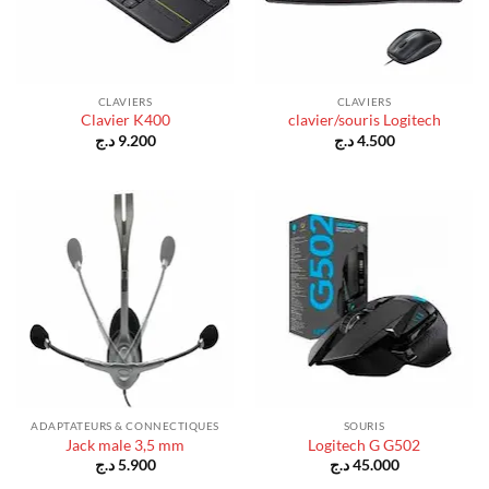
CLAVIERS
CLAVIERS
Clavier K400
clavier/souris Logitech
د.ج
9.200
د.ج
4.500
ADAPTATEURS & CONNECTIQUES
SOURIS
Jack male 3,5 mm
Logitech G G502
د.ج
5.900
د.ج
45.000