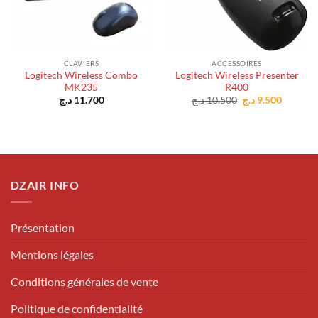
CLAVIERS
ACCESSOIRES
Logitech Wireless Combo
Logitech Wireless Presenter
MK235
R400
Le
Le
د.ج
11.700
د.ج
10.500
د.ج
9.500
prix
prix
initial
actuel
était :
est :
10.500 د.ج.
DZAIR INFO
Présentation
Mentions légales
Conditions générales de vente
Politique de confidentialité