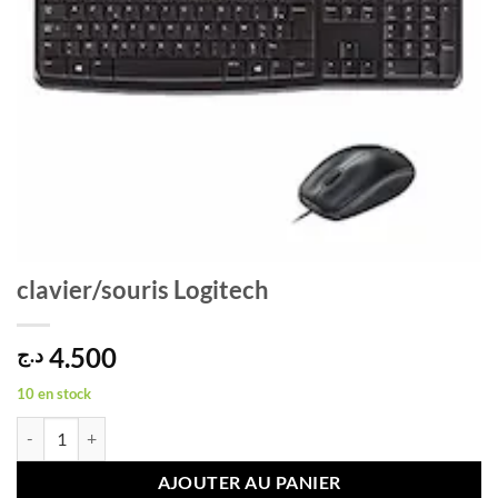
clavier/souris Logitech
4.500
د.ج
10 en stock
quantité de clavier/souris Logitech
AJOUTER AU PANIER