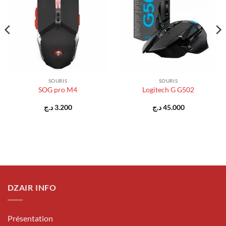
SOURIS
SOURIS
SOG pro M4
Logitech G G502
د.ج
3.200
د.ج
45.000
DZAIR INFO
Présentation