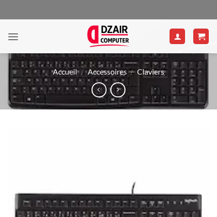
Passer
au
contenu
Accueil
/
Accessoires
/
Claviers