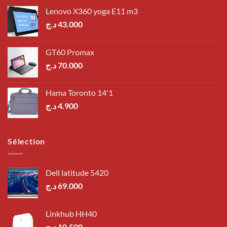
Lenovo X360 yoga E11 m3
د.ج
43.000
GT60 Promax
د.ج
70.000
Hama Toronto 14'1
د.ج
4.900
Sélection
Dell latitude 5420
د.ج
69.000
Linkhub HH40
د.ج
10.500