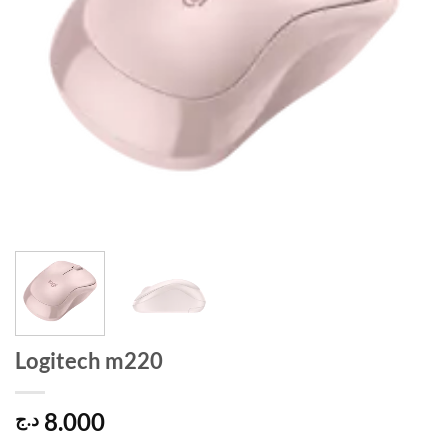
Logitech m220
8.000
د.ج