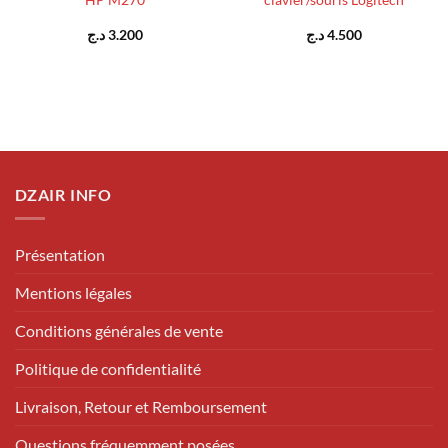
HP M270
clavier/souris Logitech
د.ج
3.200
د.ج
4.500
DZAIR INFO
Présentation
Mentions légales
Conditions générales de vente
Politique de confidentialité
Livraison, Retour et Remboursement
Questions fréquemment posées