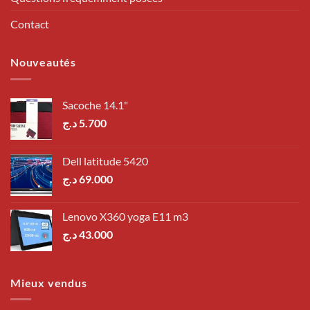
Contact
Nouveautés
Sacoche 14.1"
د.ج
5.700
Dell latitude 5420
د.ج
69.000
Lenovo X360 yoga E11 m3
د.ج
43.000
Mieux vendus