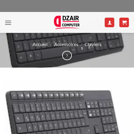
Passer
au
contenu
Accueil
/
Accessoires
/
Claviers