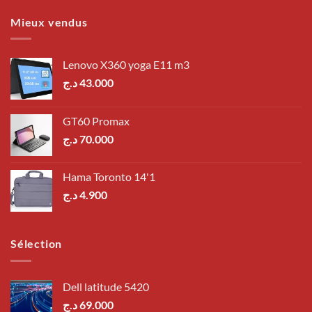
Mieux vendus
Lenovo X360 yoga E11 m3
د.ج
43.000
GT60 Promax
د.ج
70.000
Hama Toronto 14'1
د.ج
4.900
Sélection
Dell latitude 5420
د.ج
69.000