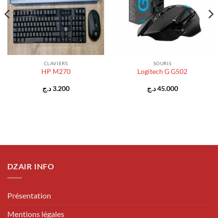
CLAVIERS
SOURIS
HP M270
Logitech G G502
د.ج
3.200
د.ج
45.000
DZAIR INFO
Présentation
Mentions légales