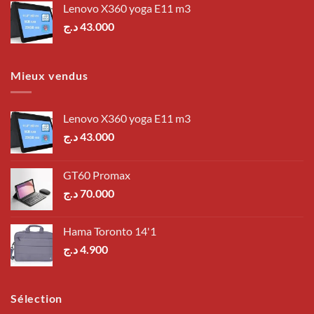
Lenovo X360 yoga E11 m3
د.ج
43.000
Mieux vendus
Lenovo X360 yoga E11 m3
د.ج
43.000
GT60 Promax
د.ج
70.000
Hama Toronto 14'1
د.ج
4.900
Sélection