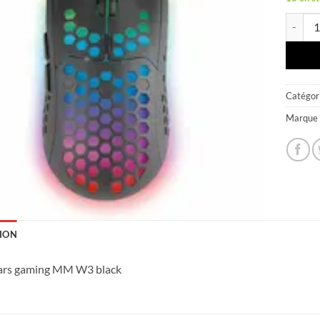
quantit
Catégori
Marque 
ION
ars gaming MM W3 black