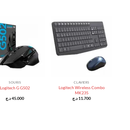
+
SOURIS
CLAVIERS
Logitech Wireless Combo
Logitech G G502
MK235
د.ج
45.000
د.ج
11.700