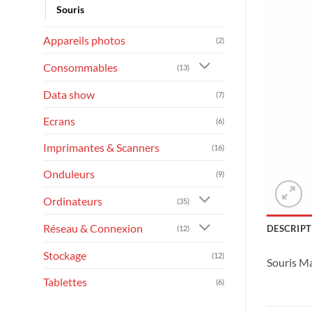
Souris
Appareils photos
(2)
Consommables
(13)
Data show
(7)
Ecrans
(6)
Imprimantes & Scanners
(16)
Onduleurs
(9)
Ordinateurs
(35)
Réseau & Connexion
DESCRIPT
(12)
Stockage
(12)
Souris M
Tablettes
(6)