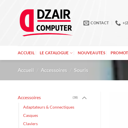
Passer
au
contenu
CONTACT
+(
ACCUEIL
LE CATALOGUE
NOUVEAUTÉS
PROMOT
Accueil
/
Accessoires
/
Souris
Accessoires
(38)
Adaptateurs & Connectiques
Casques
Claviers