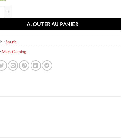
é de Souris Mars gaming MM W3
AJOUTER AU PANIER
e :
Souris
:
Mars Gaming