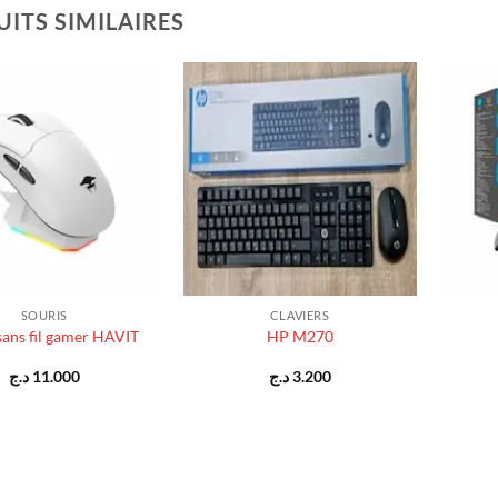
ITS SIMILAIRES
+
+
SOURIS
CLAVIERS
sans fil gamer HAVIT
HP M270
د.ج
11.000
د.ج
3.200