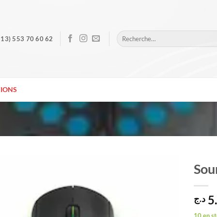
Recherche
213) 553 70 60 62
pour :
IONS
Sou
5
د.ج
10 en s